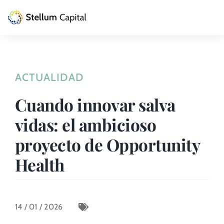
Skip
to
Toggle
content
Naviga
La Gestora
ACTUALIDAD
Private Equity
Cuando innovar salva
Venture Capital
vidas: el ambicioso
Artizarra Fundazioa
proyecto de Opportunity
Health
ESG
Actualidad
14 / 01 / 2026
Contacto