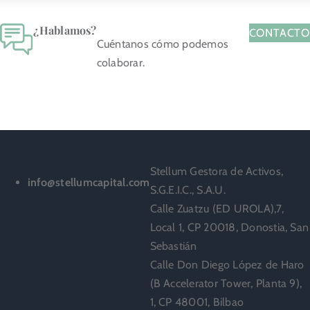
¿Hablamos?
CONTACT
Cuéntanos cómo podemos
colaborar.
Stellum Gestora de Activos,
info@stellumcapital.com
S.G.E.I.C., S.A.U.
Calle Zuatzu (ED UROLA),7,
Local 1, CP 20018, Donostia, San
Sebastián
Calle Don Diego López de Haro
(B Accelerator Tower, Planta 9),
1, CP 48001, Bilbao