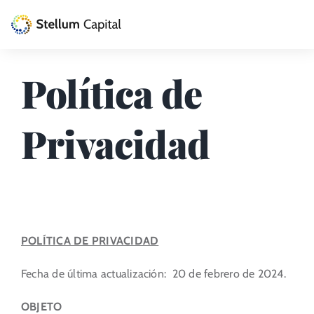
Skip
to
Toggle
content
Naviga
La Gestora
Política de
Private Equity
Privacidad
Venture Capital
Artizarra Fundazioa
ESG
POLÍTICA DE PRIVACIDAD
Actualidad
Fecha de última actualización: 20 de febrero de 2024.
Contacto
OBJETO