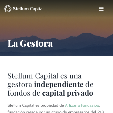
Skip
to
Toggle
content
Naviga
La Gestora
Private Equity
La Gestora
Venture Capital
Artizarra Fundazioa
Stellum Capital es una
ESG
gestora
independiente
de
fondos de
capital privado
Actualidad
Stellum Capital es propiedad de
Artizarra Fundazioa
,
Contacto
fundación creada por un grupo de empresarios del País