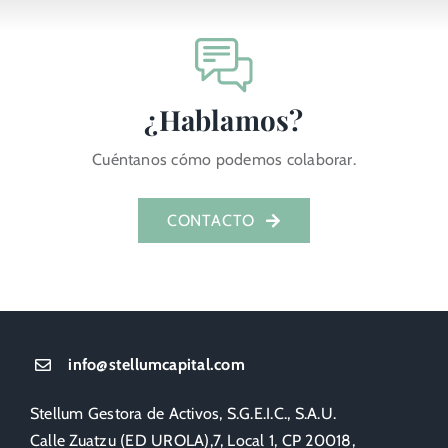
¿Hablamos?
Cuéntanos cómo podemos colaborar.
CONTACTO
info@stellumcapital.com
Stellum Gestora de Activos, S.G.E.I.C., S.A.U.
Calle Zuatzu (ED UROLA),7, Local 1, CP 20018,