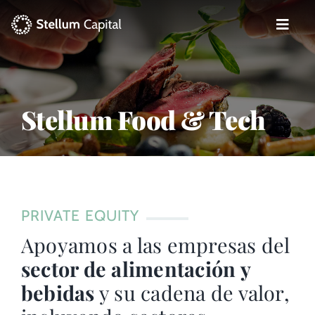
Skip
to
Toggle
content
Naviga
La Gestora
Private Equity
Stellum Food & Tech
Venture Capital
Artizarra Fundazioa
PRIVATE EQUITY
ESG
Apoyamos a las empresas del
sector de alimentación y
Actualidad
bebidas
y su cadena de valor,
Contacto