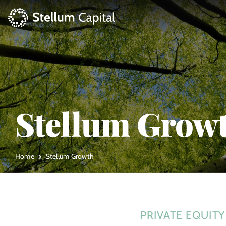
Skip
to
content
La Gestora
Private Equity
Venture Capital
Stellum Grow
Artizarra Fundazioa
Home
Stellum Growth
ESG
Actualidad
PRIVATE EQUITY
Contacto