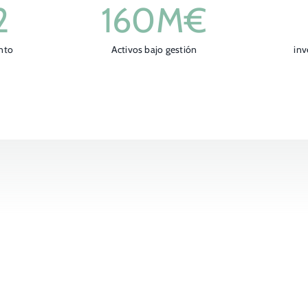
2
160
M€
nto
Activos bajo gestión
inv