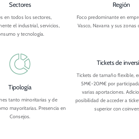
Sectores
Región
és en todos los sectores,
Foco predominante en empre
ente el industrial, servicios,
Vasco, Navarra y sus zonas d
onsumo y tecnología.
Tickets de invers
Tickets de tamaño flexible, e
5M€-20M€ por participada
Tipología
varias aportaciones. Adici
nes tanto minoritarias y de
posibilidad de acceder a tick
como mayoritarias. Presencia en
superior con coinver
Consejos.