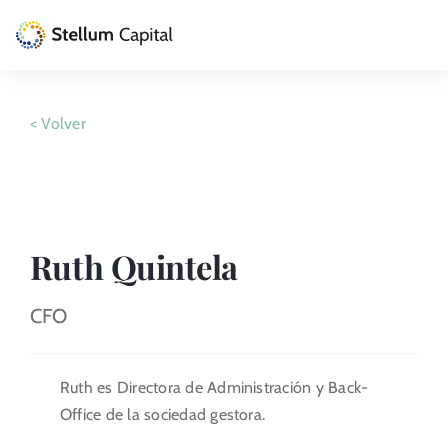
Skip
to
Toggle
content
Naviga
La Gestora
< Volver
Private Equity
Venture Capital
Ruth Quintela
Artizarra Fundazioa
CFO
ESG
Actualidad
Ruth es Directora de Administración y Back-
Office de la sociedad gestora.
Contacto