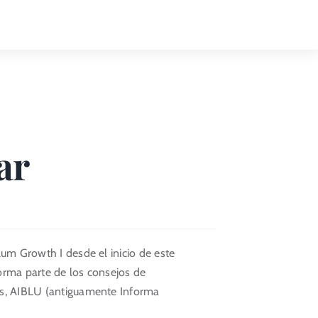
Toggle
Naviga
ar
lum Growth I desde el inicio de este
orma parte de los consejos de
ns, AIBLU (antiguamente Informa