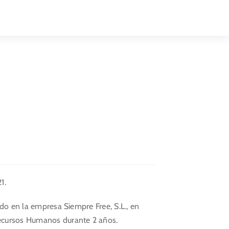
Toggle
Naviga
1.
ado en la empresa Siempre Free, S.L., en
ecursos Humanos durante 2 años.