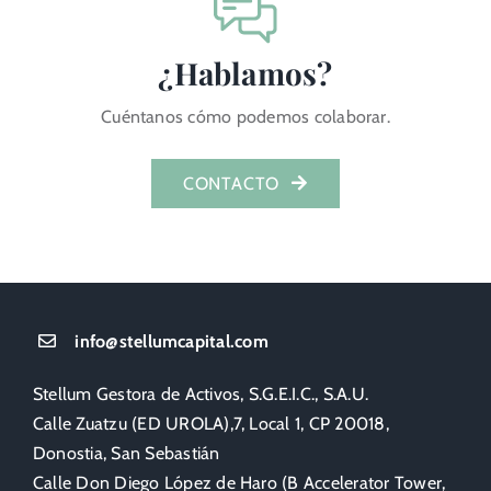
¿Hablamos?
Cuéntanos cómo podemos colaborar.
CONTACTO
info@stellumcapital.com
Stellum Gestora de Activos, S.G.E.I.C., S.A.U.
Calle Zuatzu (ED UROLA),7, Local 1, CP 20018,
Donostia, San Sebastián
Calle Don Diego López de Haro (B Accelerator Tower,