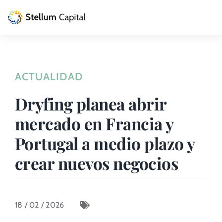
Skip
to
Toggle
content
Naviga
La Gestora
ACTUALIDAD
Private Equity
Dryfing planea abrir
Venture Capital
mercado en Francia y
Artizarra Fundazioa
Portugal a medio plazo y
crear nuevos negocios
ESG
Actualidad
18 / 02 / 2026
Contacto