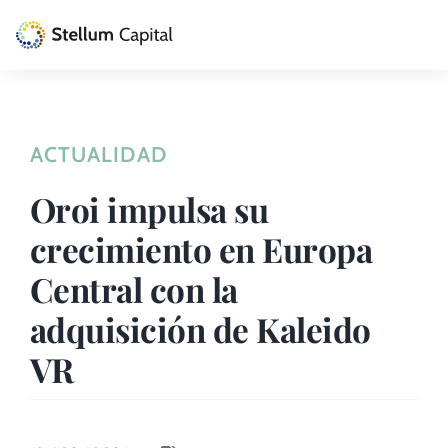
Skip
to
Toggle
content
Naviga
La Gestora
ACTUALIDAD
Private Equity
Oroi impulsa su
Venture Capital
crecimiento en Europa
Artizarra Fundazioa
Central con la
adquisición de Kaleido
ESG
VR
Actualidad
Contacto