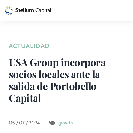
Skip
to
Toggle
content
Naviga
La Gestora
ACTUALIDAD
Private Equity
USA Group incorpora
Venture Capital
socios locales ante la
Artizarra Fundazioa
salida de Portobello
Capital
ESG
Actualidad
05 / 07 / 2024
growth
Contacto