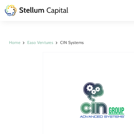
Skip
to
content
La Gestora
Home
Easo Ventures
CIN Systems
Private Equity
Venture Capital
Artizarra Fundazioa
ESG
Actualidad
Contacto