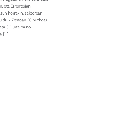
, eta Errenterian
sun horrekin, sektorean
u du. • Zestoan (Gipuzkoa)
eta 30 urte baino
[...]