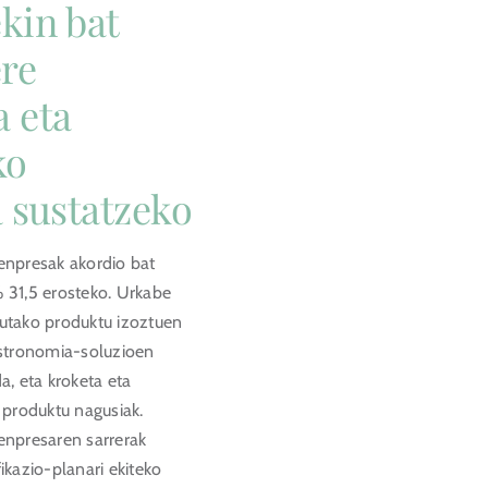
kin bat
ere
 eta
ko
 sustatzeko
enpresak akordio bat
 31,5 erosteko. Urkabe
utako produktu izoztuen
astronomia-soluzioen
a, eta kroketa eta
 produktu nagusiak.
enpresaren sarrerak
ikazio-planari ekiteko