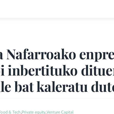
a Nafarroako enpre
i inbertituko ditu
le bat kaleratu dut
Food & Tech
,
Private equity
,
Venture Capital