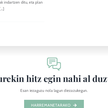
k indartzen ditu, eta plan
..]
rekin hitz egin nahi al du
Esan iezaguzu nola lagun diezazukegun.
HARREMANETARAKO