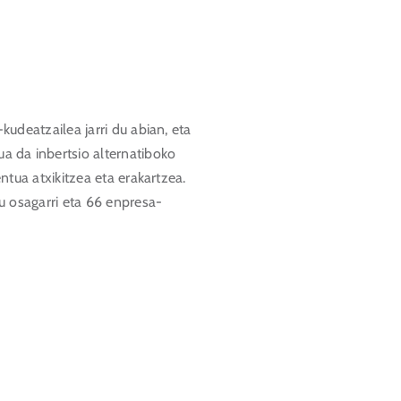
kudeatzailea jarri du abian, eta
a da inbertsio alternatiboko
ntua atxikitzea eta erakartzea.
lu osagarri eta 66 enpresa-