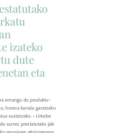
estatutako
erkatu
ean
te izateko
rtu dute
netan eta
kera emango du produktu-
eko, horeca kanala garatzeko
tua sustatzeko. • Urkabe
da aurrez prestatutako jaki
iko egosiaren ekoizpenean,