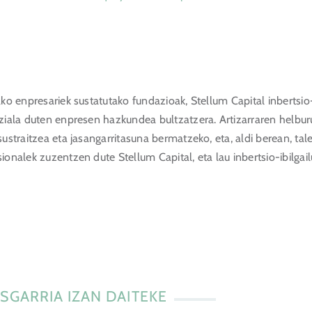
ko enpresariek sustatutako fundazioak, Stellum Capital inbertsio-
ziala duten enpresen hazkundea bultzatzera. Artizarraren helburu
ustraitzea eta jasangarritasuna bermatzeko, eta, aldi berean, tale
ionalek zuzentzen dute Stellum Capital, eta lau inbertsio-ibilgai
SGARRIA IZAN DAITEKE