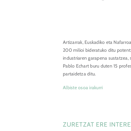
Inbertitzailearen ataria
EU
Artizarrak, Euskadiko eta Nafarroa
200 milioi bideratuko ditu potent
industriaren garapena sustatzea, s
Pablo Echart buru duten 15 profes
partaidetza ditu.
Albiste osoa irakurri
ZURETZAT ERE INTERE