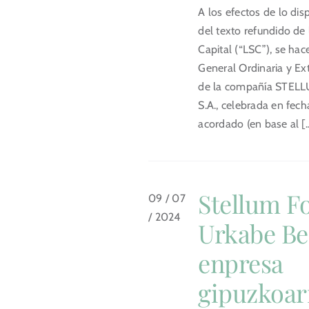
A los efectos de lo dis
del texto refundido de
Capital (“LSC”), se hac
General Ordinaria y Ext
de la compañía STELL
S.A., celebrada en fec
acordado (en base al [..
Stellum F
09 / 07
/ 2024
Urkabe Be
enpresa
gipuzkoar