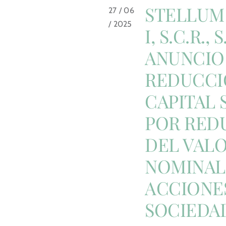
STELLUM
27 / 06
/ 2025
I, S.C.R., S
ANUNCIO
REDUCCI
CAPITAL 
POR RED
DEL VAL
NOMINAL
ACCIONES
SOCIEDA