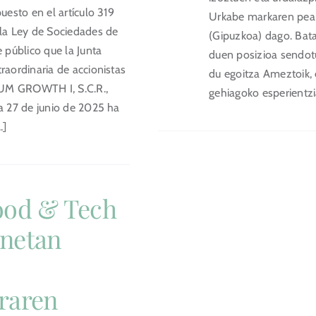
puesto en el artículo 319
Urkabe markaren pean
 la Ley de Sociedades de
(Gipuzkoa) dago. Bata
e público que la Junta
duen posizioa sendot
raordinaria de accionistas
du egoitza Ameztoik, 
UM GROWTH I, S.C.R.,
gehiagoko esperientzia 
ha 27 de junio de 2025 ha
.]
ood & Tech
netan
raren