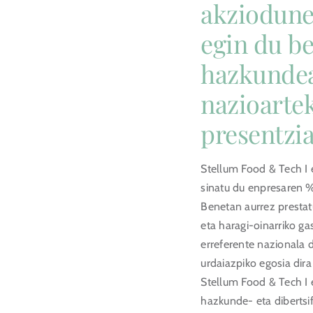
akziodune
egin du b
hazkundea
nazioarte
presentzia
Stellum Food & Tech I 
sinatu du enpresaren %
Benetan aurrez prestat
eta haragi-oinarriko g
erreferente nazionala d
urdaiazpiko egosia dira
Stellum Food & Tech I 
hazkunde- eta dibertsif