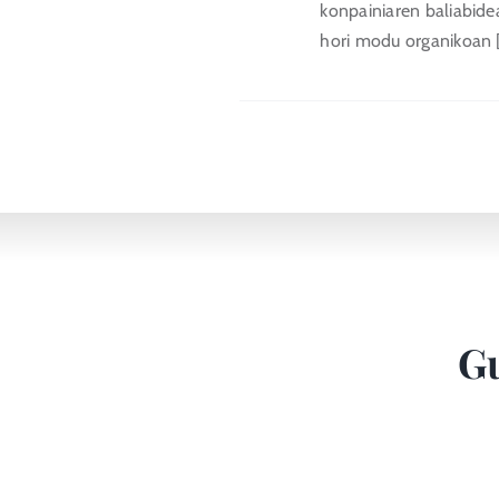
konpainiaren baliabidea
hori modu organikoan [.
Gu