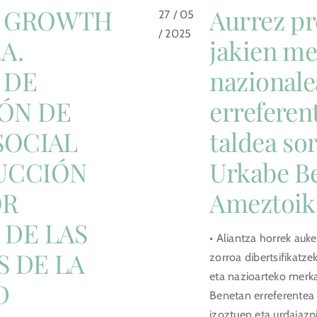
 GROWTH
Aurrez pr
27 / 05
/ 2025
.A.
jakien m
 DE
nazional
ÓN DE
erreferen
SOCIAL
taldea so
UCCIÓN
Urkabe Be
OR
Ameztoik
 DE LAS
• Aliantza horrek au
 DE LA
zorroa dibertsifikatz
eta nazioarteko merka
D
Benetan erreferentea 
izoztuen eta urdaiazp