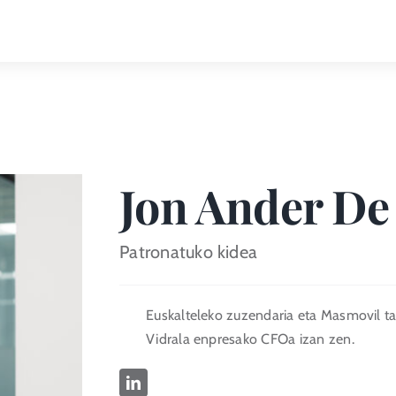
Jon Ander De 
Patronatuko kidea
Euskalteleko zuzendaria eta Masmovil ta
Vidrala enpresako CFOa izan zen.