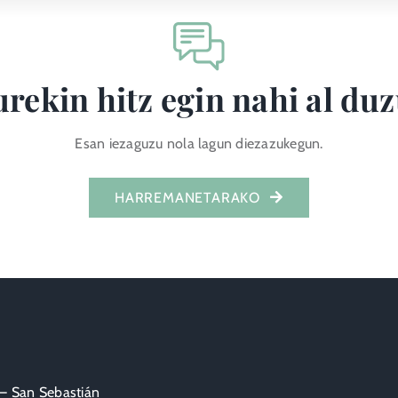
rekin hitz egin nahi al du
Esan iezaguzu nola lagun diezazukegun.
HARREMANETARAKO
 – San Sebastián