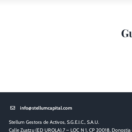
Gu
info@stellumcapital.com
Stellum Gestora de Activos, S.G.E.I.C., S.A.U.
Calle Zuatzu (ED UROLA),7 – LOC N 1, CP 20018, Donostia