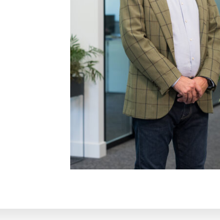
Inbertitzailearen ataria
EU