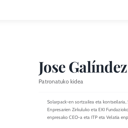
Jose Galíndez
Patronatuko kidea
Solarpack-en sortzailea eta kontseilaria,
Enpresarien Zirkuluko eta EKI Fundaziok
enpresako CEO-a eta ITP eta Velatia enpr