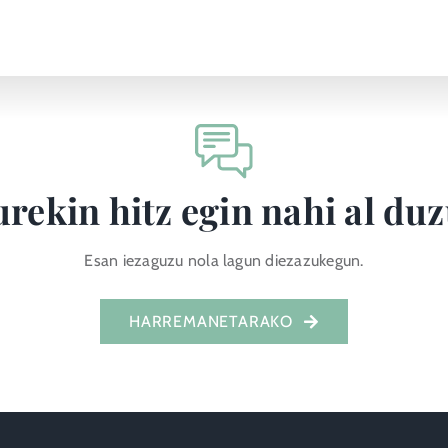
rekin hitz egin nahi al du
Esan iezaguzu nola lagun diezazukegun.
HARREMANETARAKO