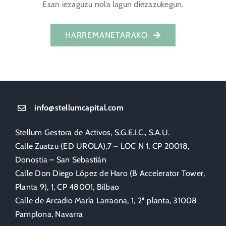
Esan iezaguzu nola lagun diezazukegun.
HARREMANETARAKO
info@stellumcapital.com
Stellum Gestora de Activos, S.G.E.I.C., S.A.U.
Calle Zuatzu (ED UROLA),7 – LOC N 1, CP 20018,
Donostia – San Sebastián
Calle Don Diego López de Haro (B Accelerator Tower,
Planta 9), 1, CP 48001, Bilbao
Calle de Arcadio María Larraona, 1, 2ª planta, 31008
Pamplona, Navarra