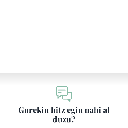
Inbertitzailearen ataria
EU
Gurekin hitz egin nahi al
duzu?