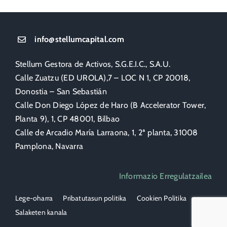
info@stellumcapital.com
Stellum Gestora de Activos, S.G.E.I.C., S.A.U.
Calle Zuatzu (ED UROLA),7 – LOC N 1, CP 20018,
Donostia – San Sebastián
Calle Don Diego López de Haro (B Accelerator Tower,
Planta 9), 1, CP 48001, Bilbao
Calle de Arcadio María Larraona, 1, 2ª planta, 31008
Pamplona, Navarra
Informazio Erregulatzailea
Lege-oharra
Pribatutasun politika
Cookien Politika
Salaketen kanala