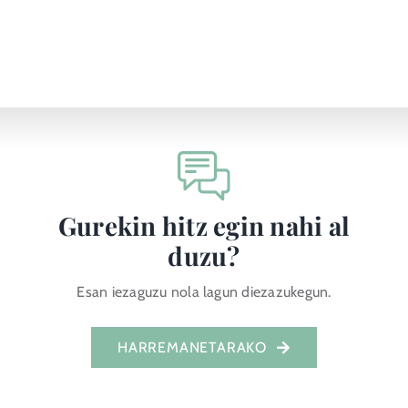
Gurekin hitz egin nahi al
duzu?
Esan iezaguzu nola lagun diezazukegun.
HARREMANETARAKO