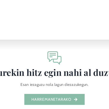
rekin hitz egin nahi al du
Esan iezaguzu nola lagun diezazukegun.
HARREMANETARAKO