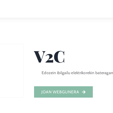
V2C
Edozein ibilgailu elektrikorekin bateragar
JOAN WEBGUNERA