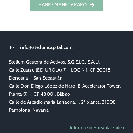
HARREMANETARAKO
info@stellumcapital.com
Stellum Gestora de Activos, S.G.E.I.C., S.A.U.
Calle Zuatzu (ED UROLA),7 – LOC N 1, CP 20018,
Donostia – San Sebastián
Calle Don Diego López de Haro (B Accelerator Tower,
Planta 9), 1, CP 48001, Bilbao
Calle de Arcadio María Larraona, 1, 2ª planta, 31008
Pamplona, Navarra
Informazio Erregulatzailea