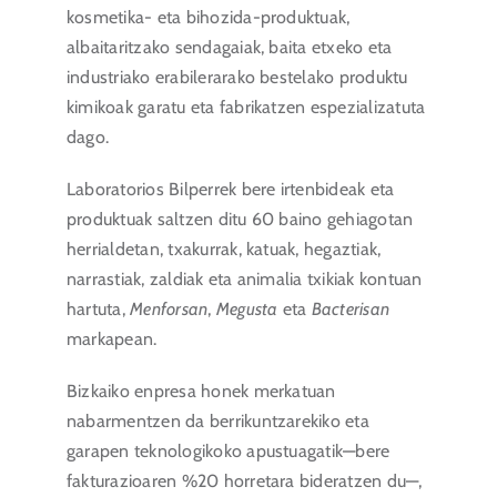
kosmetika- eta bihozida-produktuak,
Inbertitzailearen ataria
albaitaritzako sendagaiak, baita etxeko eta
industriako erabilerarako bestelako produktu
EU
kimikoak garatu eta fabrikatzen espezializatuta
dago.
Laboratorios Bilperrek bere irtenbideak eta
produktuak saltzen ditu 60 baino gehiagotan
herrialdetan, txakurrak, katuak, hegaztiak,
narrastiak, zaldiak eta animalia txikiak kontuan
hartuta,
Menforsan
,
Megusta
eta
Bacterisan
markapean.
Bizkaiko enpresa honek merkatuan
nabarmentzen da berrikuntzarekiko eta
garapen teknologikoko apustuagatik—bere
fakturazioaren %20 horretara bideratzen du—,