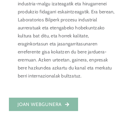
industria-malgu izateagatik eta hirugarrenei
produkzio fidagarri eskaintzeagatik. Era berean,
Laboratorios Bilperk prozesu industrial
aurreratuak eta etengabeko hobekuntzako
kultura bat ditu, eta horrek kalitate,
eraginkortasun eta jasangarritasunaren
erreferente gisa kokatzen du bere jarduera-
eremuan. Azken urteetan, gainera, enpresak
bere hazkundea azkartu du kanal eta merkatu
berri internazionalak bultzatuz.
JOAN WEBGUNERA