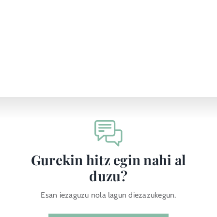
Gurekin hitz egin nahi al
duzu?
Esan iezaguzu nola lagun diezazukegun.