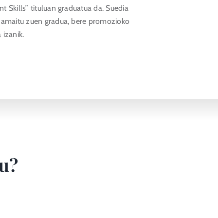
 Skills” tituluan graduatua da. Suedia
n amaitu zuen gradua, bere promozioko
izanik.
zu?