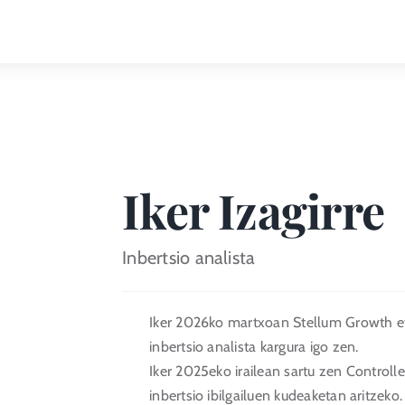
Iker Izagirre
Inbertsio analista
Iker 2026ko martxoan Stellum Growth et
inbertsio analista kargura igo zen.
Iker 2025eko irailean sartu zen Controlle
inbertsio ibilgailuen kudeaketan aritzeko.