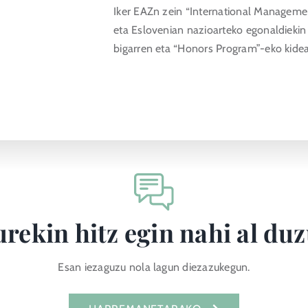
Iker EAZn zein “International Management
eta Eslovenian nazioarteko egonaldieki
bigarren eta “Honors Program”-eko kidea 
rekin hitz egin nahi al du
Esan iezaguzu nola lagun diezazukegun.