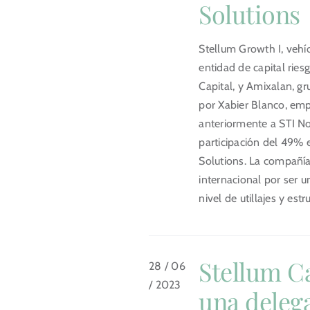
Solutions
Portal del Inversor
Stellum Growth I, vehí
ES
entidad de capital ries
Capital, y Amixalan, g
por Xabier Blanco, emp
anteriormente a STI N
participación del 49% 
Solutions. La compañía
internacional por ser 
nivel de utillajes y estr
Stellum Ca
28 / 06
/ 2023
una deleg