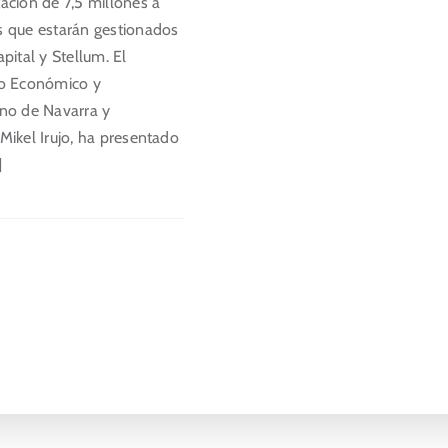
ación de 7,5 millones a
s que estarán gestionados
pital y Stellum. El
lo Económico y
rno de Navarra y
Mikel Irujo, ha presentado
]