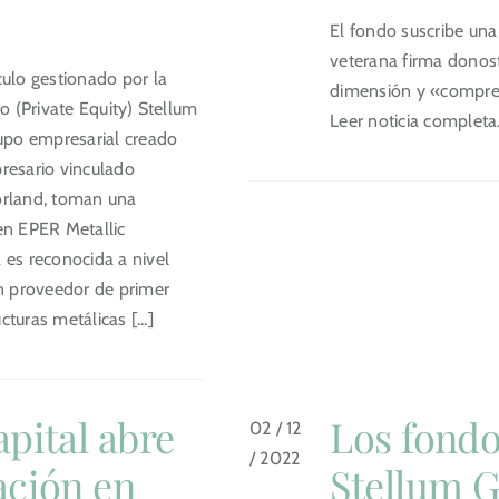
El fondo suscribe una
veterana firma donost
culo gestionado por la
dimensión y «compre
go (Private Equity) Stellum
Leer noticia completa
rupo empresarial creado
resario vinculado
orland, toman una
en EPER Metallic
 es reconocida a nivel
un proveedor de primer
ucturas metálicas [...]
pital abre
Los fondo
02 / 12
/ 2022
ación en
Stellum 