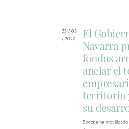
El Gobier
23 / 03
/ 2022
Navarra p
fondos ar
anclar el t
empresaria
territorio
su desarro
Sodena ha movilizado 