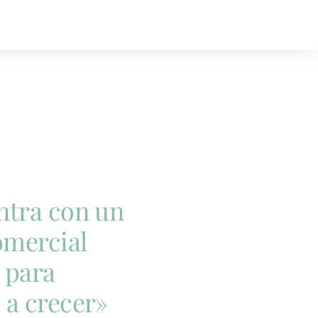
Toggle
Naviga
ntra con un
omercial
 para
 a crecer»