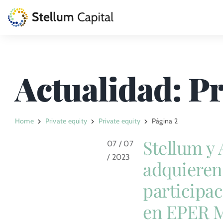
Skip
to
content
La Gestora
Actualidad: Pr
Private Equity
Venture Capital
Home
Private equity
Private equity
Página 2
Artizarra Fundazioa
Stellum y
07 / 07
/ 2023
ESG
adquieren
participac
Actualidad
en EPER M
Contacto