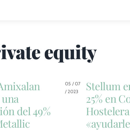
ivate equity
 Amixalan
Stellum e
05 / 07
/ 2023
 una
25% en C
ión del 49%
Hostelera
etallic
«ayudarle