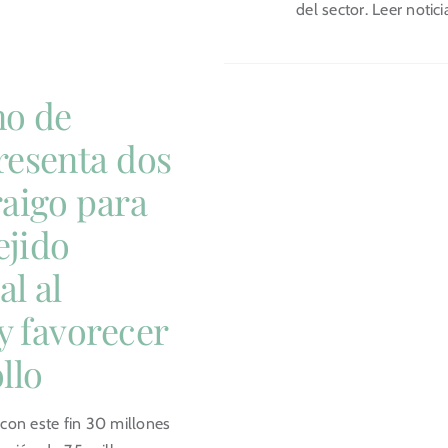
del sector. Leer notic
no de
resenta dos
raigo para
ejido
l al
 y favorecer
llo
con este fin 30 millones