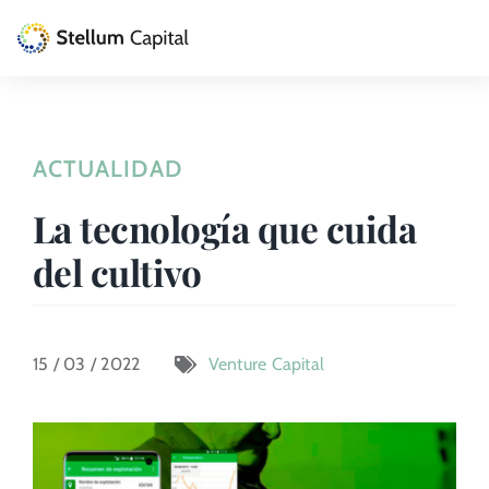
Skip
to
Toggle
content
Naviga
La Gestora
ACTUALIDAD
Private Equity
La tecnología que cuida
Venture Capital
del cultivo
Artizarra Fundazioa
ESG
15 / 03 / 2022
Venture Capital
Actualidad
Contacto