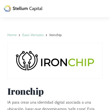
Skip
to
Toggle
content
Naviga
La Gestora
Home
Easo Ventures
Ironchip
Private Equity
Venture Capital
Artizarra Fundazioa
ESG
Ironchip
Actualidad
IA para crear una identidad digital asociada a una
Contacto
ubicación, lugar que denominamos ‘safe zone’. Esta