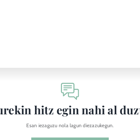
rekin hitz egin nahi al du
Esan iezaguzu nola lagun diezazukegun.