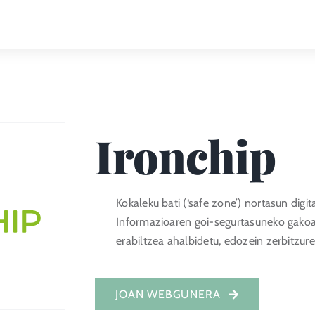
Ironchip
Kokaleku bati (‘safe zone’) nortasun digit
Informazioaren goi-segurtasuneko gakoak
erabiltzea ahalbidetu, edozein zerbitzur
JOAN WEBGUNERA