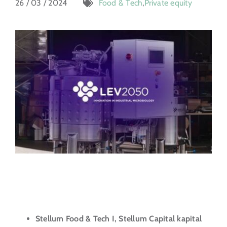
26 / 03 / 2024
Food & Tech
,
Private equity
Inbertitzailearen ataria
EU
Stellum Food & Tech I, Stellum Capital kapital