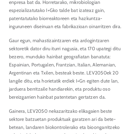
enpresa bat da. Horretarako, mikrobiologian
espezializatutako I+Gko talde bat izateaz gain,
patentatutako biorreaktoreen eta hazkuntza-
inguruneen diseinuan eta fabrikazioan oinarritzen dira.
Gaur egun, mahastizaintzaren eta ardogintzaren
sektoretik dator diru iturri nagusia, eta 170 upategi ditu
bezero, munduko hainbat geografiatan banatuta:
Espainian, Portugalen, Frantzian, Italian, Alemanian,
Argentinan eta Txilen, besteak beste. LEV2050ek 20
langile ditu, eta horietatik erdiek I+Gn egiten dute lan,
jarduera berritzaile handiarekin, eta produktu oso
bereizgarrien hainbat patentetan gertatzen da.
Gainera, LEV2050 nekazaritzako elikagaien beste
sektore batzuetan produktuak garatzen ari da bete-
betean, landaren biokontrolerako eta bioongarritzeko