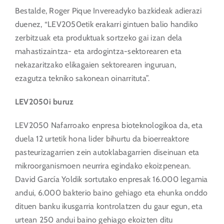
Bestalde, Roger Pique Invereadyko bazkideak adierazi
duenez, “LEV2050etik erakarri gintuen balio handiko
zerbitzuak eta produktuak sortzeko gai izan dela
mahastizaintza- eta ardogintza-sektorearen eta
nekazaritzako elikagaien sektorearen inguruan,
ezagutza tekniko sakonean oinarrituta”.
LEV2050i buruz
LEV2050 Nafarroako enpresa bioteknologikoa da, eta
duela 12 urtetik hona lider bihurtu da bioerreaktore
pasteurizagarrien zein autoklabagarrien diseinuan eta
mikroorganismoen neurrira egindako ekoizpenean.
David García Yoldik sortutako enpresak 16.000 legamia
andui, 6.000 bakterio baino gehiago eta ehunka onddo
dituen banku ikusgarria kontrolatzen du gaur egun, eta
urtean 250 andui baino gehiago ekoizten ditu