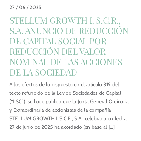
27 / 06 / 2025
STELLUM GROWTH I, S.C.R.,
S.A. ANUNCIO DE REDUCCIÓN
DE CAPITAL SOCIAL POR
REDUCCIÓN DEL VALOR
NOMINAL DE LAS ACCIONES
DE LA SOCIEDAD
A los efectos de lo dispuesto en el artículo 319 del
texto refundido de la Ley de Sociedades de Capital
(“LSC”), se hace público que la Junta General Ordinaria
y Extraordinaria de accionistas de la compañía
STELLUM GROWTH I, S.C.R., S.A., celebrada en fecha
27 de junio de 2025 ha acordado (en base al [...]