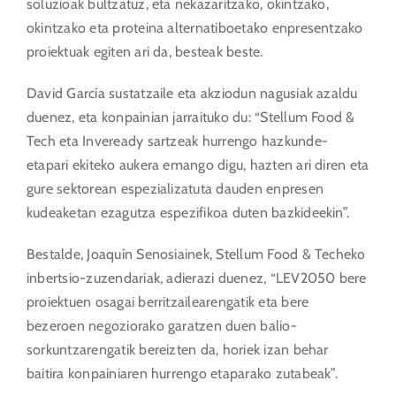
soluzioak bultzatuz, eta nekazaritzako, okintzako,
okintzako eta proteina alternatiboetako enpresentzako
proiektuak egiten ari da, besteak beste.
David García sustatzaile eta akziodun nagusiak azaldu
duenez, eta konpainian jarraituko du: “Stellum Food &
Tech eta Inveready sartzeak hurrengo hazkunde-
etapari ekiteko aukera emango digu, hazten ari diren eta
gure sektorean espezializatuta dauden enpresen
kudeaketan ezagutza espezifikoa duten bazkideekin”.
Bestalde, Joaquín Senosiainek, Stellum Food & Techeko
inbertsio-zuzendariak, adierazi duenez, “LEV2050 bere
proiektuen osagai berritzailearengatik eta bere
bezeroen negoziorako garatzen duen balio-
sorkuntzarengatik bereizten da, horiek izan behar
baitira konpainiaren hurrengo etaparako zutabeak”.