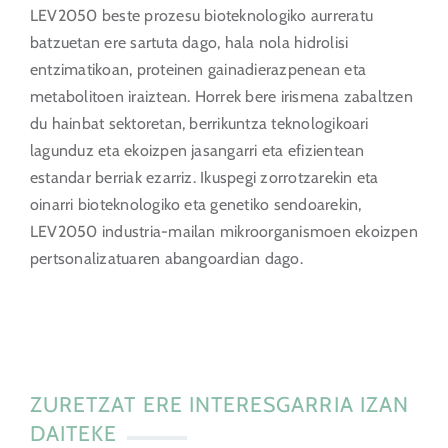
LEV2050 beste prozesu bioteknologiko aurreratu
batzuetan ere sartuta dago, hala nola hidrolisi
entzimatikoan, proteinen gainadierazpenean eta
metabolitoen iraiztean. Horrek bere irismena zabaltzen
du hainbat sektoretan, berrikuntza teknologikoari
lagunduz eta ekoizpen jasangarri eta efizientean
estandar berriak ezarriz. Ikuspegi zorrotzarekin eta
oinarri bioteknologiko eta genetiko sendoarekin,
LEV2050 industria-mailan mikroorganismoen ekoizpen
pertsonalizatuaren abangoardian dago.
ZURETZAT ERE INTERESGARRIA IZAN
DAITEKE