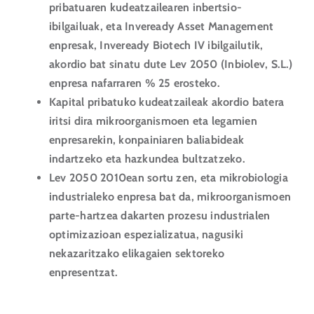
pribatuaren kudeatzailearen inbertsio-
ibilgailuak, eta Inveready Asset Management
enpresak, Inveready Biotech IV ibilgailutik,
akordio bat sinatu dute Lev 2050 (Inbiolev, S.L.)
enpresa nafarraren % 25 erosteko.
Kapital pribatuko kudeatzaileak akordio batera
iritsi dira mikroorganismoen eta legamien
enpresarekin, konpainiaren baliabideak
indartzeko eta hazkundea bultzatzeko.
Lev 2050 2010ean sortu zen, eta mikrobiologia
industrialeko enpresa bat da, mikroorganismoen
parte-hartzea dakarten prozesu industrialen
optimizazioan espezializatua, nagusiki
nekazaritzako elikagaien sektoreko
enpresentzat.