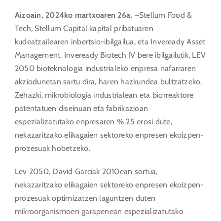
Aizoain, 2024ko martxoaren 26a.
–Stellum Food &
Tech, Stellum Capital kapital pribatuaren
kudeatzailearen inbertsio-ibilgailua, eta Inveready Asset
Management, Inveready Biotech IV bere ibilgailutik, LEV
2050 bioteknologia industrialeko enpresa nafarraren
akziodunetan sartu dira, haren hazkundea bultzatzeko.
Zehazki, mikrobiologia industrialean eta biorreaktore
patentatuen diseinuan eta fabrikazioan
espezializatutako enpresaren % 25 erosi dute,
nekazaritzako elikagaien sektoreko enpresen ekoizpen-
prozesuak hobetzeko.
Lev 2050, David Garcíak 2010ean sortua,
nekazaritzako elikagaien sektoreko enpresen ekoizpen-
prozesuak optimizatzen laguntzen duten
mikroorganismoen garapenean espezializatutako