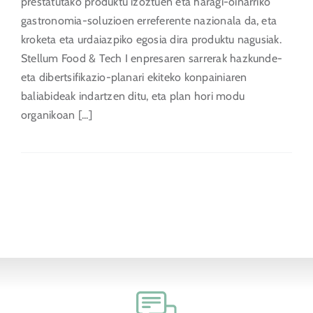
prestatutako produktu izoztuen eta haragi-oinarriko
gastronomia-soluzioen erreferente nazionala da, eta
kroketa eta urdaiazpiko egosia dira produktu nagusiak.
Stellum Food & Tech I enpresaren sarrerak hazkunde-
eta dibertsifikazio-planari ekiteko konpainiaren
baliabideak indartzen ditu, eta plan hori modu
organikoan [...]