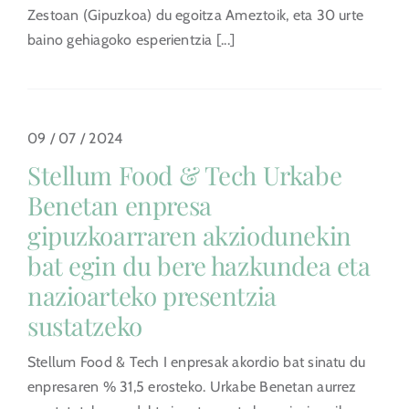
Zestoan (Gipuzkoa) du egoitza Ameztoik, eta 30 urte
baino gehiagoko esperientzia [...]
09 / 07 / 2024
Stellum Food & Tech Urkabe
Benetan enpresa
gipuzkoarraren akziodunekin
bat egin du bere hazkundea eta
nazioarteko presentzia
sustatzeko
Stellum Food & Tech I enpresak akordio bat sinatu du
enpresaren % 31,5 erosteko. Urkabe Benetan aurrez