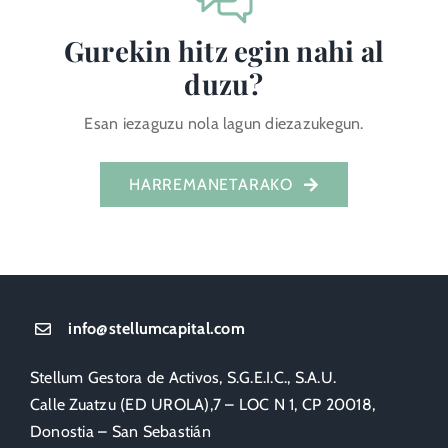
Gurekin hitz egin nahi al
duzu?
Esan iezaguzu nola lagun diezazukegun.
HARREMANETARAKO
info@stellumcapital.com
Stellum Gestora de Activos, S.G.E.I.C., S.A.U.
Calle Zuatzu (ED UROLA),7 – LOC N 1, CP 20018,
Donostia – San Sebastián