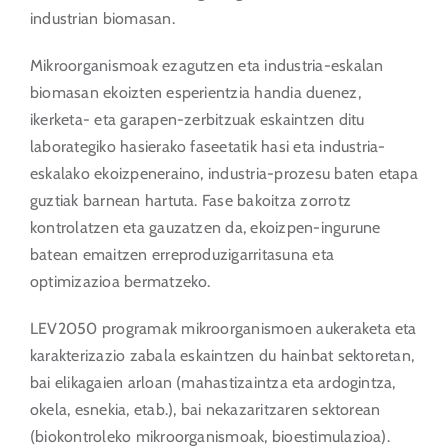
industrian biomasan.
Mikroorganismoak ezagutzen eta industria-eskalan
biomasan ekoizten esperientzia handia duenez,
ikerketa- eta garapen-zerbitzuak eskaintzen ditu
laborategiko hasierako faseetatik hasi eta industria-
eskalako ekoizpeneraino, industria-prozesu baten etapa
guztiak barnean hartuta. Fase bakoitza zorrotz
kontrolatzen eta gauzatzen da, ekoizpen-ingurune
batean emaitzen erreproduzigarritasuna eta
optimizazioa bermatzeko.
LEV2050 programak mikroorganismoen aukeraketa eta
karakterizazio zabala eskaintzen du hainbat sektoretan,
bai elikagaien arloan (mahastizaintza eta ardogintza,
okela, esnekia, etab.), bai nekazaritzaren sektorean
(biokontroleko mikroorganismoak, bioestimulazioa).