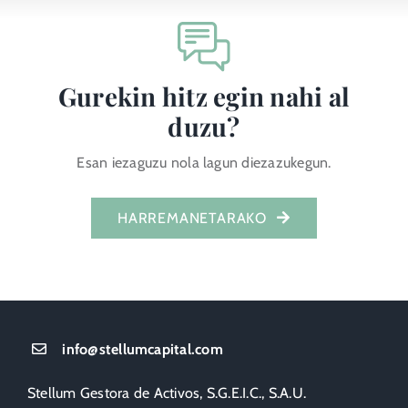
Gurekin hitz egin nahi al
duzu?
Esan iezaguzu nola lagun diezazukegun.
HARREMANETARAKO
info@stellumcapital.com
Stellum Gestora de Activos, S.G.E.I.C., S.A.U.