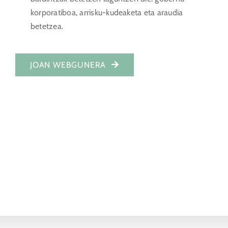
korporatiboa, arrisku-kudeaketa eta araudia
Inbertitzailearen ataria
betetzea.
EU
JOAN WEBGUNERA